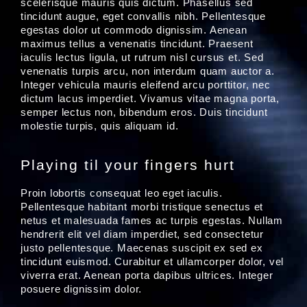
scelerisque mauris quis dictum. Phasellus sed
tincidunt augue, eget convallis nibh. Pellentesque
egestas dolor ut commodo dignissim. Aenean
maximus tellus a venenatis tincidunt. Praesent
iaculis lectus ligula, ut rutrum nisl cursus et. Sed
venenatis turpis arcu, non interdum quam auctor a.
Integer vehicula mauris eleifend arcu porttitor, nec
dictum lacus imperdiet. Vivamus vitae magna porta,
semper lectus non, bibendum eros. Duis tincidunt
molestie turpis, quis aliquam id.
Playing til your fingers hurt
Proin lobortis consequat leo eget iaculis.
Pellentesque habitant morbi tristique senectus et
netus et malesuada fames ac turpis egestas. Nullam
hendrerit elit vel diam imperdiet, sed consectetur
justo pellentesque. Maecenas suscipit ex sed ex
tincidunt euismod. Curabitur et ullamcorper dolor, vel
viverra erat. Aenean porta dapibus ultrices. Integer
posuere dignissim dolor.