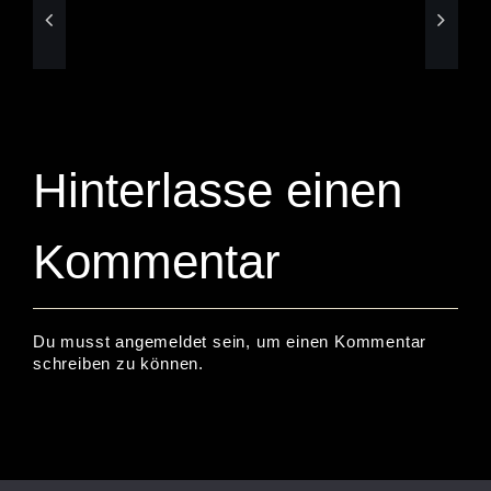
just
and
sounds
music
better
Hinterlasse einen
Kommentar
Du musst
angemeldet
sein, um einen Kommentar
schreiben zu können.