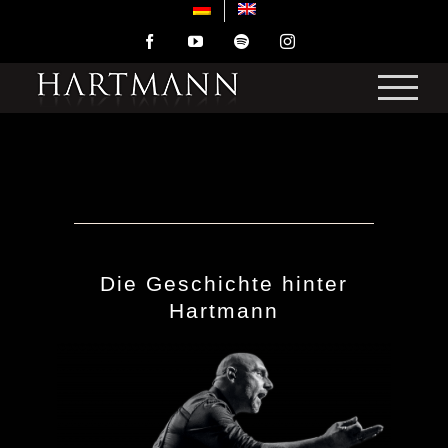
Zum
Inhalt
Facebook
YouTube
Spotify
Instagram
springen
Die Geschichte hinter
Hartmann