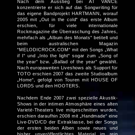
Nach dem Ausstieg bei AT VANCE
konzentrierte er sich auf das Songwriting für
das eigene Bandprojekt HARTMANN, worauf
2005 mit „Out in the cold“ das erste Album
erschien, für viele internationale
Rockmagazine die Überraschung des Jahres,
mehrfach als „Album des Monats“ betitelt und
beim australischen Magazin
“MELODICROCK.COM“ mit den Songs „What
if I“ und „Into the light“ sogar zum „Song of
the year“ bzw. „Ballad of the year“ gewählt.
Nach europaweiten Liveshows als Support für
TOTO erschien 2007 das zweite Studioalbum
„Home“, gefolgt von Touren mit HOUSE OF
LORDS und den HOOTERS.
Nachdem Ende 2007 zwei spezielle Akustik-
Shows in der intimen Atmosphäre eines alten
Varieté-Theaters live mitgeschnitten wurden,
erschien daraufhin 2008 mit „Handmade“ eine
Live-DVD/CD der Extraklasse, bei der Songs
der ersten beiden Alben sowie neues und
bisher unveröffentlichtes Material im rein