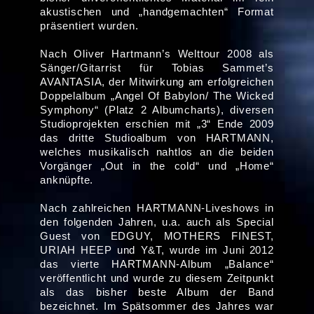
akustischen und „handgemachten“ Format
präsentiert wurden.
Nach Oliver Hartmann’s Welttour 2008 als
Sänger/Gitarrist für Tobias Sammet’s
AVANTASIA, der Mitwirkung am erfolgreichen
Doppelalbum „Angel Of Babylon/ The Wicked
Symphony“ (Platz 2 Albumcharts), diversen
Studioprojekten erschien mit „3“ Ende 2009
das dritte Studioalbum von HARTMANN,
welches musikalisch nahtlos an die beiden
Vorgänger „Out in the cold“ und „Home“
anknüpfte.
Nach zahlreichen HARTMANN-Liveshows in
den folgenden Jahren, u.a. auch als Special
Guest von EDGUY, MOTHERS FINEST,
URIAH HEEP und Y&T, wurde im Juni 2012
das vierte HARTMANN-Album „Balance“
veröffentlicht und wurde zu diesem Zeitpunkt
als das bisher beste Album der Band
bezeichnet. Im Spätsommer des Jahres war