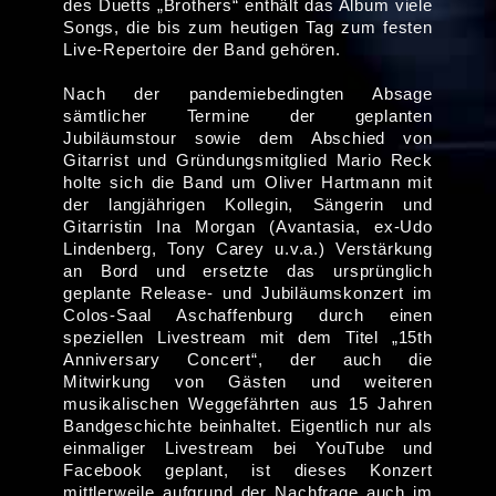
des Duetts „Brothers“ enthält das Album viele
Songs, die bis zum heutigen Tag zum festen
Live-Repertoire der Band gehören.
Nach der pandemiebedingten Absage
sämtlicher Termine der geplanten
Jubiläumstour sowie dem Abschied von
Gitarrist und Gründungsmitglied Mario Reck
holte sich die Band um Oliver Hartmann mit
der langjährigen Kollegin, Sängerin und
Gitarristin Ina Morgan (Avantasia, ex-Udo
Lindenberg, Tony Carey u.v.a.) Verstärkung
an Bord und ersetzte das ursprünglich
geplante Release- und Jubiläumskonzert im
Colos-Saal Aschaffenburg durch einen
speziellen Livestream mit dem Titel „15th
Anniversary Concert“, der auch die
Mitwirkung von Gästen und weiteren
musikalischen Weggefährten aus 15 Jahren
Bandgeschichte beinhaltet. Eigentlich nur als
einmaliger Livestream bei YouTube und
Facebook geplant, ist dieses Konzert
mittlerweile aufgrund der Nachfrage auch im